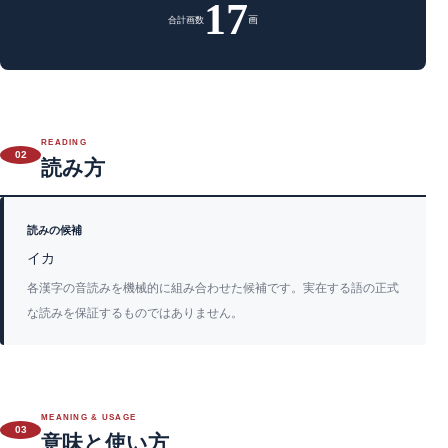
17
画
合計画数
READING
02
読み方
読みの候補
イカ
各漢字の音読みを機械的に組み合わせた候補です。実在する語の正式
な読みを保証するものではありません。
MEANING & USAGE
03
意味と使い方