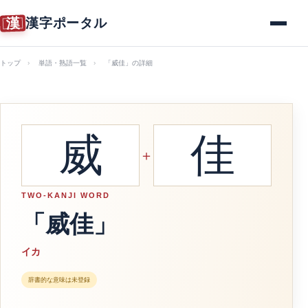
漢
漢字ポータル
メニュー
トップ
単語・熟語一覧
「威佳」の詳細
威
佳
＋
TWO-KANJI WORD
「威佳」
イカ
辞書的な意味は未登録