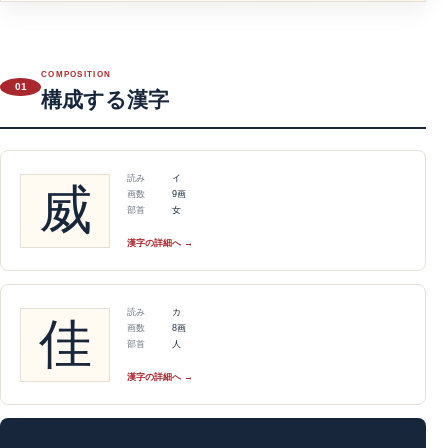
COMPOSITION
01
構成する漢字
読み
イ
威
画数
9画
部首
女
漢字の詳細へ →
読み
カ
佳
画数
8画
部首
人
漢字の詳細へ →