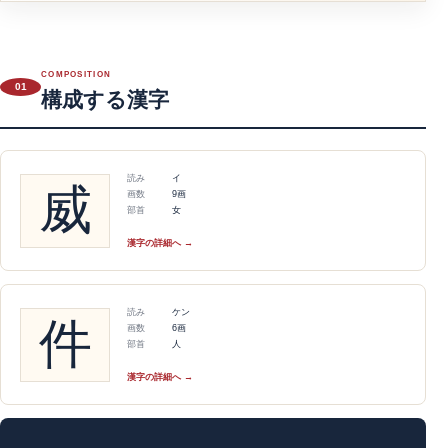
COMPOSITION
01
構成する漢字
読み
イ
威
画数
9画
部首
女
漢字の詳細へ →
読み
ケン
件
画数
6画
部首
人
漢字の詳細へ →