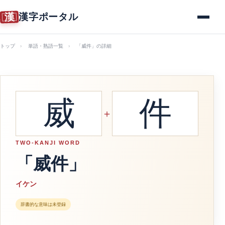
漢
漢字ポータル
メニュー
トップ
単語・熟語一覧
「威件」の詳細
威
件
＋
TWO-KANJI WORD
「威件」
イケン
辞書的な意味は未登録