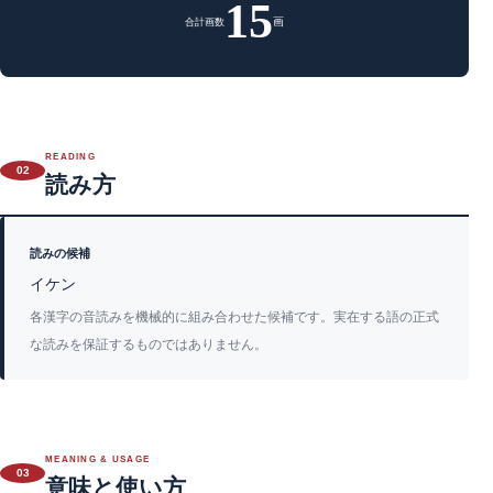
15
画
合計画数
READING
02
読み方
読みの候補
イケン
各漢字の音読みを機械的に組み合わせた候補です。実在する語の正式
な読みを保証するものではありません。
MEANING & USAGE
03
意味と使い方