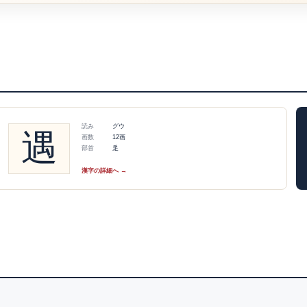
読み
グウ
遇
画数
12画
部首
辵
漢字の詳細へ →