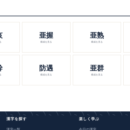
哀
亜握
亜熟
る
構成を見る
構成を見る
幹
防遇
亜群
る
構成を見る
構成を見る
漢字を探す
楽しく学ぶ
漢字一覧
今日の漢字