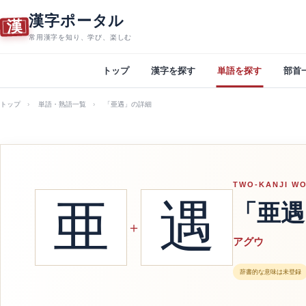
漢字ポータル
漢
常用漢字を知り、学び、楽しむ
トップ
漢字を探す
単語を探す
部首
トップ
単語・熟語一覧
「亜遇」の詳細
TWO-KANJI W
亜
遇
「亜遇
＋
アグウ
辞書的な意味は未登録