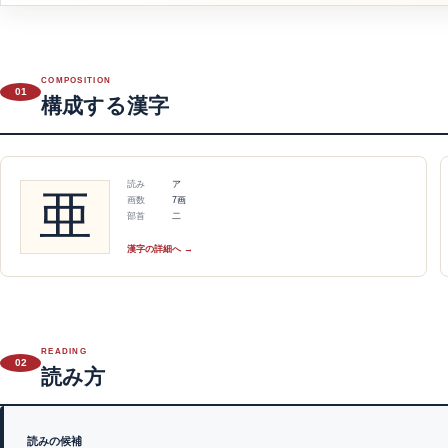
COMPOSITION
01
構成する漢字
読み
ア
亜
画数
7画
部首
二
漢字の詳細へ →
READING
02
読み方
読みの候補