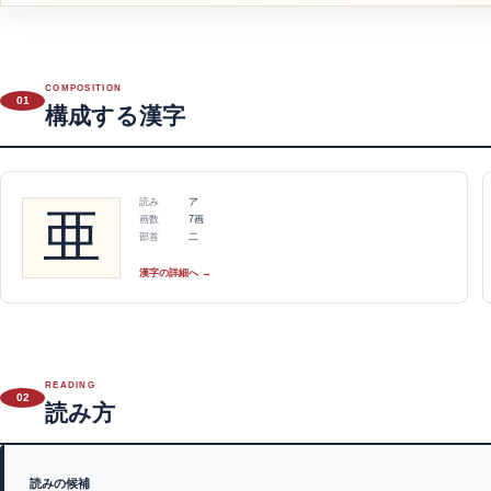
COMPOSITION
01
構成する漢字
読み
ア
亜
画数
7画
部首
二
漢字の詳細へ →
READING
02
読み方
読みの候補