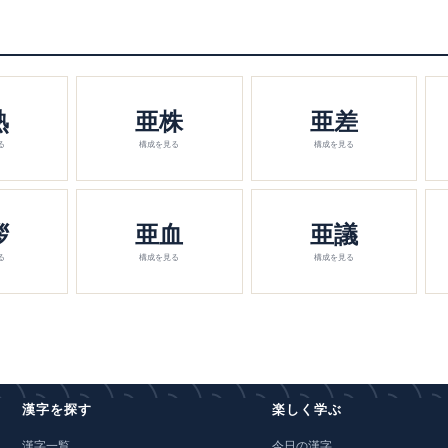
熟
亜株
亜差
る
構成を見る
構成を見る
拶
亜血
亜議
る
構成を見る
構成を見る
漢字を探す
楽しく学ぶ
漢字一覧
今日の漢字