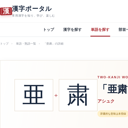
漢字ポータル
漢
常用漢字を知り、学び、楽しむ
トップ
漢字を探す
単語を探す
部首
トップ
単語・熟語一覧
「亜粛」の詳細
TWO-KANJI W
亜
粛
「亜粛
＋
アシュク
辞書的な意味は未登録