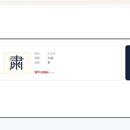
読み
シュク
粛
画数
11画
部首
聿
漢字の詳細へ →