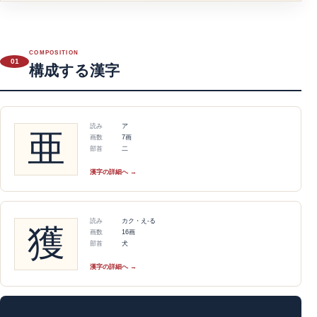
COMPOSITION
01
構成する漢字
読み
ア
亜
画数
7画
部首
二
漢字の詳細へ →
読み
カク・え-る
獲
画数
16画
部首
犬
漢字の詳細へ →