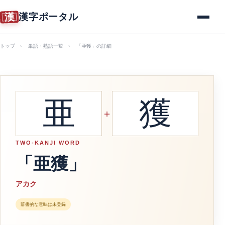
漢
漢字ポータル
メニュー
トップ
単語・熟語一覧
「亜獲」の詳細
亜
獲
＋
TWO-KANJI WORD
「亜獲」
アカク
辞書的な意味は未登録