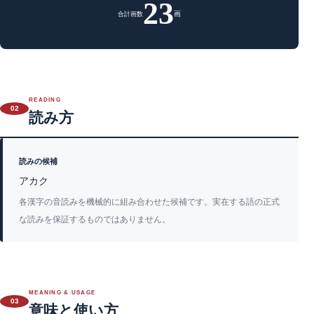
23
画
合計画数
READING
02
読み方
読みの候補
アカク
各漢字の音読みを機械的に組み合わせた候補です。実在する語の正式
な読みを保証するものではありません。
MEANING & USAGE
03
意味と使い方