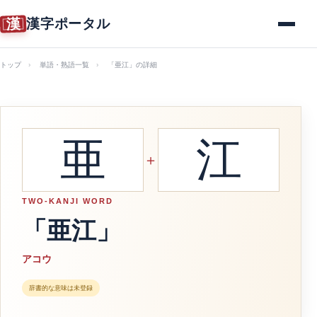
漢
漢字ポータル
メニュー
トップ
単語・熟語一覧
「亜江」の詳細
亜
江
＋
TWO-KANJI WORD
「亜江」
アコウ
辞書的な意味は未登録