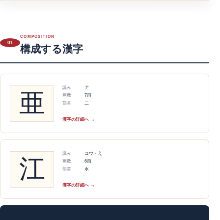
COMPOSITION
01
構成する漢字
読み
ア
亜
画数
7画
部首
二
漢字の詳細へ →
読み
コウ・え
江
画数
6画
部首
水
漢字の詳細へ →