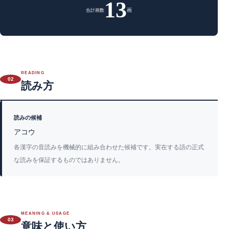
13
画
合計画数
READING
02
読み方
読みの候補
アコウ
各漢字の音読みを機械的に組み合わせた候補です。実在する語の正式
な読みを保証するものではありません。
MEANING & USAGE
03
意味と使い方