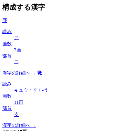
構成する漢字
亜
読み
ア
画数
7画
部首
二
漢字の詳細へ →
救
読み
キュウ・すく-う
画数
11画
部首
攴
漢字の詳細へ →