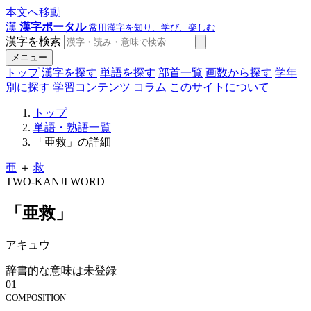
本文へ移動
漢
漢字ポータル
常用漢字を知り、学び、楽しむ
漢字を検索
メニュー
トップ
漢字を探す
単語を探す
部首一覧
画数から探す
学年
別に探す
学習コンテンツ
コラム
このサイトについて
トップ
単語・熟語一覧
「亜救」の詳細
亜
＋
救
TWO-KANJI WORD
「亜救」
アキュウ
辞書的な意味は未登録
01
COMPOSITION