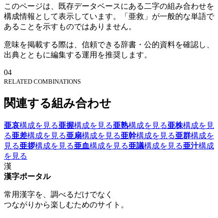
このページは、既存データベースにある二字の組み合わせを
構成情報として表示しています。「亜救」が一般的な単語で
あることを示すものではありません。
意味を掲載する際は、信頼できる辞書・公的資料を確認し、
出典とともに編集する運用を推奨します。
04
RELATED COMBINATIONS
関連する組み合わせ
亜哀
構成を見る
亜握
構成を見る
亜熟
構成を見る
亜株
構成を見
る
亜差
構成を見る
亜扇
構成を見る
亜幹
構成を見る
亜群
構成を
見る
亜拶
構成を見る
亜血
構成を見る
亜議
構成を見る
亜汁
構成
を見る
漢
漢字ポータル
常用漢字を、調べるだけでなく
つながりから楽しむためのサイト。