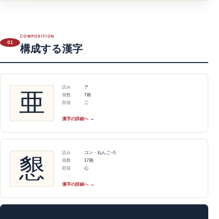
COMPOSITION
01
構成する漢字
読み
ア
亜
画数
7画
部首
二
漢字の詳細へ →
読み
コン・ねんご-ろ
懇
画数
17画
部首
心
漢字の詳細へ →