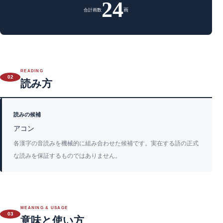
24
画
合計画数
READING
02
読み方
読みの候補
アコン
各漢字の音読みを機械的に組み合わせた候補です。実在する語の正式
な読みを保証するものではありません。
MEANING & USAGE
03
意味と使い方