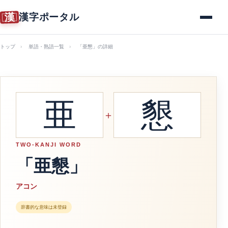
漢
漢字ポータル
メニュー
トップ
単語・熟語一覧
「亜懇」の詳細
亜
懇
＋
TWO-KANJI WORD
「亜懇」
アコン
辞書的な意味は未登録