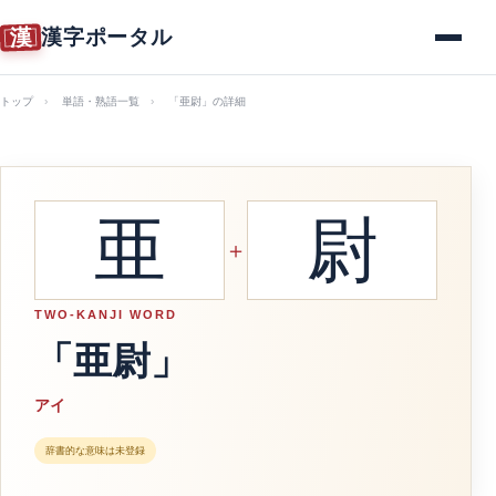
漢
漢字ポータル
メニュー
トップ
単語・熟語一覧
「亜尉」の詳細
亜
尉
＋
TWO-KANJI WORD
「亜尉」
アイ
辞書的な意味は未登録