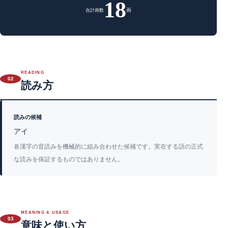
18
画
合計画数
READING
02
読み方
読みの候補
アイ
各漢字の音読みを機械的に組み合わせた候補です。実在する語の正式
な読みを保証するものではありません。
MEANING & USAGE
03
意味と使い方