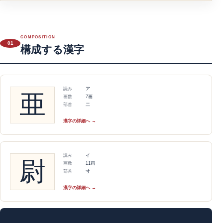
COMPOSITION
01
構成する漢字
読み
ア
亜
画数
7画
部首
二
漢字の詳細へ →
読み
イ
尉
画数
11画
部首
寸
漢字の詳細へ →