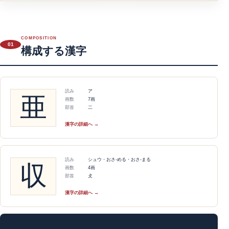
COMPOSITION
01
構成する漢字
読み
ア
亜
画数
7画
部首
二
漢字の詳細へ →
読み
シュウ・おさ-める・おさ-まる
収
画数
4画
部首
攴
漢字の詳細へ →