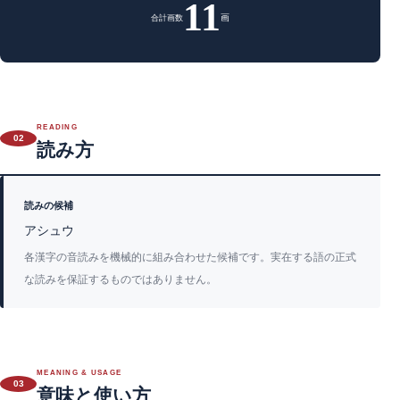
11
画
合計画数
READING
02
読み方
読みの候補
アシュウ
各漢字の音読みを機械的に組み合わせた候補です。実在する語の正式
な読みを保証するものではありません。
MEANING & USAGE
03
意味と使い方