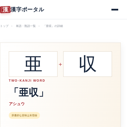
漢
漢字ポータル
メニュー
トップ
単語・熟語一覧
「亜収」の詳細
亜
収
＋
TWO-KANJI WORD
「亜収」
アシュウ
辞書的な意味は未登録